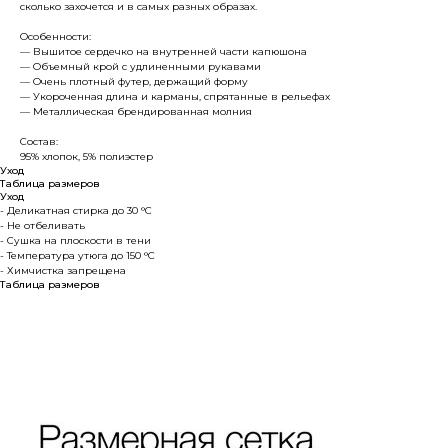
сколько захочется и в самых разных образах.
Особенности:
— Вышитое сердечко на внутренней части капюшона
— Объемный крой с удлиненными рукавами
— Очень плотный футер, держащий форму
— Укороченная длина и карманы, спрятанные в рельефах
— Металлическая брендированная молния
Состав:
95% хлопок, 5% полиэстер
Уход
Таблица размеров
Уход
- Деликатная стирка до 30 °C
- Не отбеливать
- Сушка на плоскости в тени
- Температура утюга до 150 °C
- Химчистка запрещена
Таблица размеров