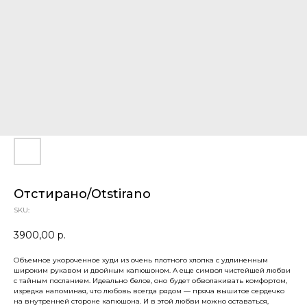
Отстирано/Otstirano
SKU:
3900,00
р.
Объемное укороченное худи из очень плотного хлопка с удлиненным
широким рукавом и двойным капюшоном. А еще символ чистейшей любви
с тайным посланием. Идеально белое, оно будет обволакивать комфортом,
изредка напоминая, что любовь всегда рядом — пряча вышитое сердечко
на внутренней стороне капюшона. И в этой любви можно оставаться,