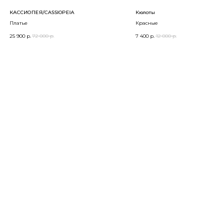
КАССИОПЕЯ/CASSIOPEIA
Кюлоты
Платье
Красные
25 900
р.
72 000
р.
7 400
р.
12 000
р.