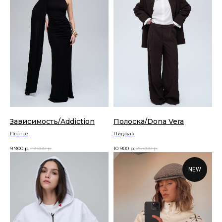
Зависимость/Addiction
Полоска/Dona Vera
Платье
Пиджак
9 900
р.
19 000
р.
10 900
р.
25 000
р.
NEW