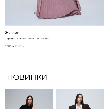
Жаклин
Саронг из плиссированной ткани
5 900
р.
16 000
р.