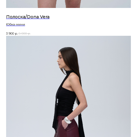
Полоска/Dona Vera
Юбка-мини
Каталог
3 900
р.
8 000
р.
Жакеты и жилеты
Рубашки
Юбки
Брюки
Покупателям
Оплата
Доставка
Обмен и возврат
О компании
Магазины
Контакты
О нас
Оферта
Политика конфиденциальности