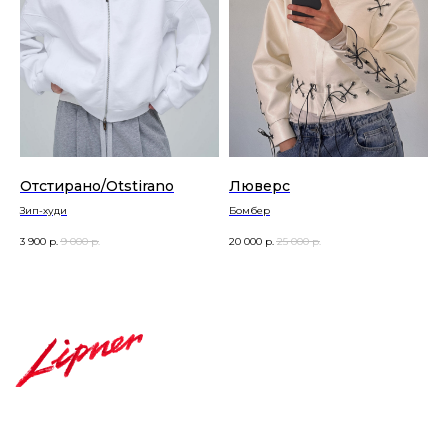
Отстирано/Otstirano
Люверс
Зип-худи
Бомбер
3 900
р.
9 000
р.
20 000
р.
25 000
р.