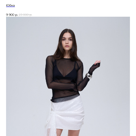
Юбка
9 900
р.
23 000
р.