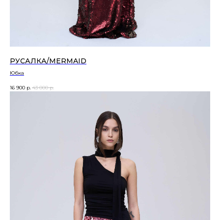
РУСАЛКА/MERMAID
Юбка
16 900
р.
43 000
р.