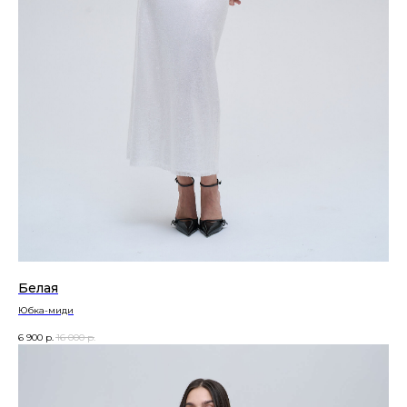
Белая
Юбка-миди
6 900
р.
16 000
р.