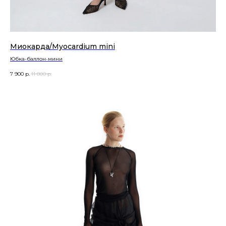
Миокарда/Myocardium mini
Юбка-баллон-мини
7 900
р.
11 000
р.