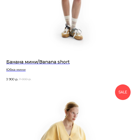
Банана мини/Banana short
Юбка-мини
3 900
р.
7 000
р.
SALE