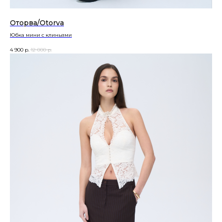
Оторва/Otorva
Юбка мини с клиньями
4 900
р.
12 000
р.