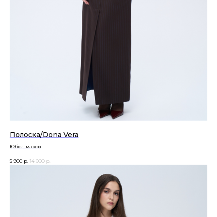
Полоска/Dona Vera
Юбка-макси
5 900
р.
14 000
р.