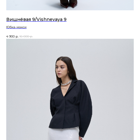
Вишнёвая 9/Vishnevaya 9
Юбка-макси
4 900
р.
16 000
р.