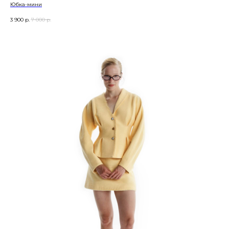
Юбка-мини
3 900
р.
7 000
р.