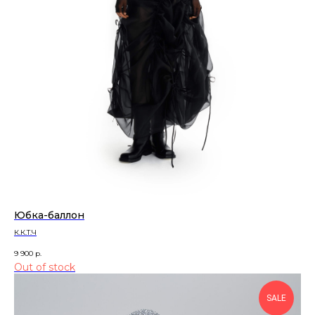
Юбка-баллон
К.К.Т.Ч
9 900
р.
Out of stock
SALE